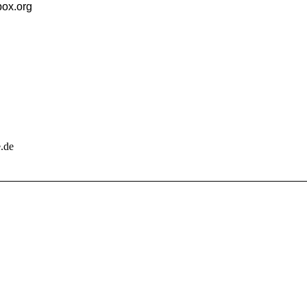
box.org
e.de