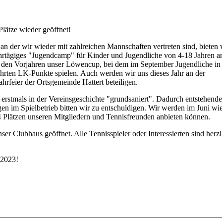
lätze wieder geöffnet!
 der wir wieder mit zahlreichen Mannschaften vertreten sind, bieten 
ehrtägiges "Jugendcamp" für Kinder und Jugendliche von 4-18 Jahren a
n den Vorjahren unser Löwencup, bei dem im September Jugendliche in 
hrten LK-Punkte spielen. Auch werden wir uns dieses Jahr an der
hrfeier der Ortsgemeinde Hattert beteiligen.
erstmals in der Vereinsgeschichte "grundsaniert". Dadurch entstehend
en im Spielbetrieb bitten wir zu entschuldigen. Wir werden im Juni wi
4 Plätzen unseren Mitgliedern und Tennisfreunden anbieten können.
unser Clubhaus geöffnet. Alle Tennisspieler oder Interessierten sind herzl
n 2023!