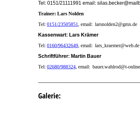
Te
l: 0151/21111991 email: silas.becker@mail
Trainer: Lars Nolden
Tel:
0151/23505851
, email: larsnolden2@gmx.de
Kassenwart: Lars Krämer
Tel:
0160/96432649
, email: lars_kraemer@web.de
Schriftführer: Martin Bauer
Tel:
02680/988324
, email: bauer.wahlrod@t-onlin
Galerie: