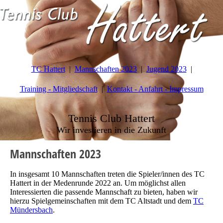
TC Hattert
Mannschaften 2023
Jugend 2023
Training - Mitgliedschaft
Kontakt - Anfahrt - Impressum
Tennis Club Hattert
Wir investieren in die Zukunft
Mannschaften 2023
In insgesamt 10 Mannschaften treten die Spieler/innen des TC
Hattert in der Medenrunde 2022 an. Um möglichst allen
Interessierten die passende Mannschaft zu bieten, haben wir
hierzu Spielgemeinschaften mit dem TC Altstadt und dem
TC
Mündersbach
.