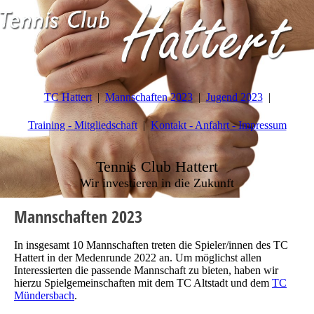
TC Hattert
Mannschaften 2023
Jugend 2023
Training - Mitgliedschaft
Kontakt - Anfahrt - Impressum
Tennis Club Hattert
Wir investieren in die Zukunft
Mannschaften 2023
In insgesamt 10 Mannschaften treten die Spieler/innen des TC
Hattert in der Medenrunde 2022 an. Um möglichst allen
Interessierten die passende Mannschaft zu bieten, haben wir
hierzu Spielgemeinschaften mit dem TC Altstadt und dem
TC
Mündersbach
.