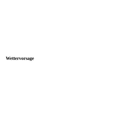
5
9
Wettervorsage