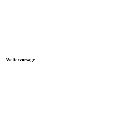
5
9
Wettervorsage