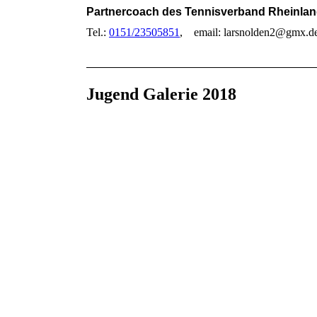
Partnercoach des Tennisverband Rheinla
Tel.:
0151/23505851
, email: larsnolden2@gmx.d
Jugend Galerie 2018