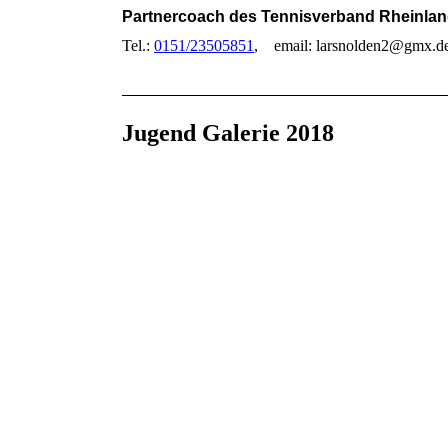
Partnercoach des Tennisverband Rheinla
Tel.:
0151/23505851
, email: larsnolden2@gmx.d
Jugend Galerie 2018