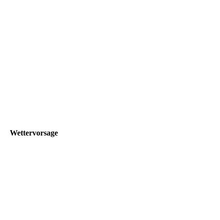
11
12
5
9
Wettervorsage